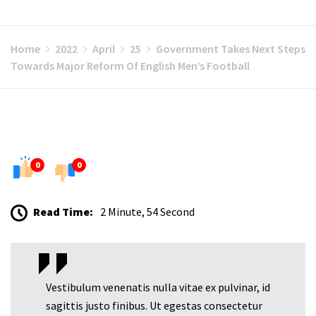
Home
2022
April
25
Government Takes Next Steps
Towards Major Reform Of English Men’s Football
0
0
Read Time:
2 Minute, 54 Second
Vestibulum venenatis nulla vitae ex pulvinar, id
sagittis justo finibus. Ut egestas consectetur