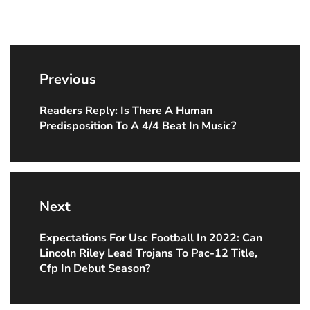
Post
navigation
Previous
Readers Reply: Is There A Human
Previous
Predisposition To A 4/4 Beat In Music?
post:
Next
Expectations For Usc Football In 2022: Can
Next
Lincoln Riley Lead Trojans To Pac-12 Title,
post:
Cfp In Debut Season?