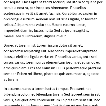
consequat. Class aptent taciti sociosqu ad litora torquent per
conubia nostra, per inceptos himenaeos. Phasellus
scelerisque in velit sit amet facilisis. Curabitur ac sapien in
orci congue rutrum. Aenean non ultricies ligula, ac laoreet
tellus. Aliquam erat volutpat. Mauris eu urna luctus,
imperdiet diam in, luctus nulla. Sed at ipsum sagittis,
malesuada dui interdum, dignissim elit.
Donec at lorem nisl. Lorem ipsum dolor sit amet,
consectetur adipiscing elit. Maecenas imperdiet vulputate
lacus, a eleifend ligula varius et. Phasellus varius, ante sed
cursus varius, lorem purus elementum ipsum, et euismod ex
eros quis diam. Cras sed enim nisl. Duis pellentesque pretium
semper. Etiam mi libero, pharetra quis accumsan a, egestas
at lorem.
In accumsan arcu a lorem luctus tempus. Praesent nec
bibendum odio, nec bibendum lorem. Sed laoreet sem in est
varius, a aliquet arcu condimentum. In pretium sem elit, nec
commodo tellus laoreet non. Vestibulum rutrum lacus quis