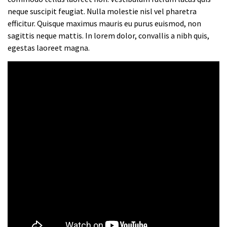
neque suscipit feugiat. Nulla molestie nisl vel pharetra
efficitur. Quisque maximus mauris eu purus euismod, non
sagittis neque mattis. In lorem dolor, convallis a nibh quis,
egestas laoreet magna.