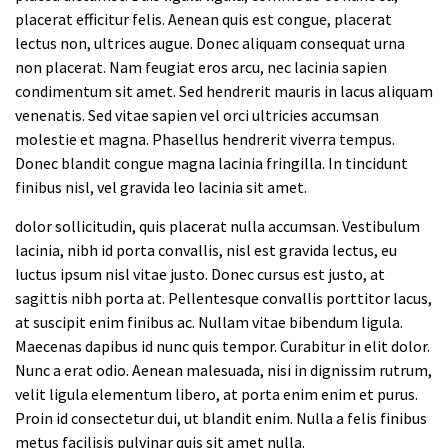
placerat efficitur felis. Aenean quis est congue, placerat
lectus non, ultrices augue. Donec aliquam consequat urna
non placerat. Nam feugiat eros arcu, nec lacinia sapien
condimentum sit amet. Sed hendrerit mauris in lacus aliquam
venenatis. Sed vitae sapien vel orci ultricies accumsan
molestie et magna. Phasellus hendrerit viverra tempus.
Donec blandit congue magna lacinia fringilla. In tincidunt
finibus nisl, vel gravida leo lacinia sit amet.
dolor sollicitudin, quis placerat nulla accumsan. Vestibulum
lacinia, nibh id porta convallis, nisl est gravida lectus, eu
luctus ipsum nisl vitae justo. Donec cursus est justo, at
sagittis nibh porta at. Pellentesque convallis porttitor lacus,
at suscipit enim finibus ac. Nullam vitae bibendum ligula.
Maecenas dapibus id nunc quis tempor. Curabitur in elit dolor.
Nunc a erat odio. Aenean malesuada, nisi in dignissim rutrum,
velit ligula elementum libero, at porta enim enim et purus.
Proin id consectetur dui, ut blandit enim. Nulla a felis finibus
metus facilisis pulvinar quis sit amet nulla.