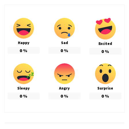
Happy
Sad
Excited
0
%
0
%
0
%
Sleepy
Angry
Surprise
0
%
0
%
0
%