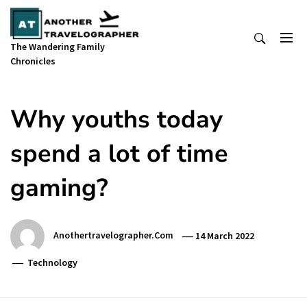
Skip
to
content
The Wandering Family
Chronicles
Why youths today
spend a lot of time
gaming?
Anothertravelographer.com
14 March 2022
Technology