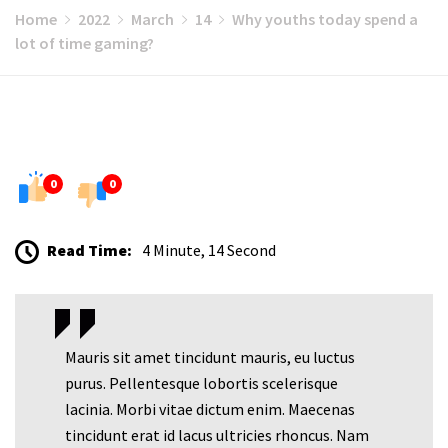
Home
2022
March
14
Why youths today spend a
lot of time gaming?
0
0
Read Time:
4 Minute, 14 Second
Mauris sit amet tincidunt mauris, eu luctus
purus. Pellentesque lobortis scelerisque
lacinia. Morbi vitae dictum enim. Maecenas
tincidunt erat id lacus ultricies rhoncus. Nam