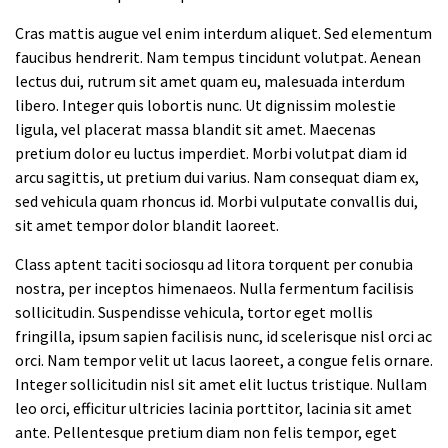
Cras mattis augue vel enim interdum aliquet. Sed elementum
faucibus hendrerit. Nam tempus tincidunt volutpat. Aenean
lectus dui, rutrum sit amet quam eu, malesuada interdum
libero. Integer quis lobortis nunc. Ut dignissim molestie
ligula, vel placerat massa blandit sit amet. Maecenas
pretium dolor eu luctus imperdiet. Morbi volutpat diam id
arcu sagittis, ut pretium dui varius. Nam consequat diam ex,
sed vehicula quam rhoncus id. Morbi vulputate convallis dui,
sit amet tempor dolor blandit laoreet.
Class aptent taciti sociosqu ad litora torquent per conubia
nostra, per inceptos himenaeos. Nulla fermentum facilisis
sollicitudin. Suspendisse vehicula, tortor eget mollis
fringilla, ipsum sapien facilisis nunc, id scelerisque nisl orci ac
orci. Nam tempor velit ut lacus laoreet, a congue felis ornare.
Integer sollicitudin nisl sit amet elit luctus tristique. Nullam
leo orci, efficitur ultricies lacinia porttitor, lacinia sit amet
ante. Pellentesque pretium diam non felis tempor, eget