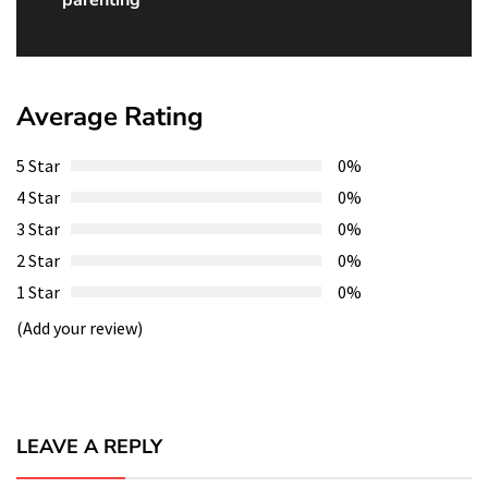
post:
Average Rating
5 Star
0%
4 Star
0%
3 Star
0%
2 Star
0%
1 Star
0%
(Add your review)
LEAVE A REPLY