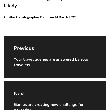
Likely
Anothertravelographer.com
14 March 2022
Post
navigation
Previous
Your travel queries are answered by solo
Previous
travelers
post:
Next
Games are creating new challenge for
Next
parenting