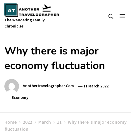
Skip
to
content
The Wandering Family
Chronicles
Why there is major
economy fluctuation
Anothertravelographer.com
11 March 2022
Economy
Home
2022
March
11
Why there is major economy
fluctuation