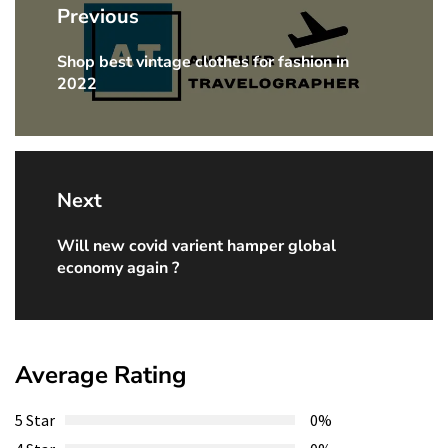
navigation
Previous
Shop best vintage clothes for fashion in
Previous
2022
post:
Next
Will new covid varient hamper global
Next
economy again ?
post:
Average Rating
5 Star
0%