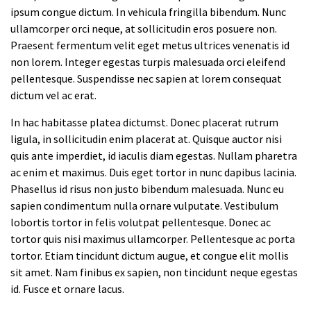
ipsum congue dictum. In vehicula fringilla bibendum. Nunc
ullamcorper orci neque, at sollicitudin eros posuere non.
Praesent fermentum velit eget metus ultrices venenatis id
non lorem. Integer egestas turpis malesuada orci eleifend
pellentesque. Suspendisse nec sapien at lorem consequat
dictum vel ac erat.
In hac habitasse platea dictumst. Donec placerat rutrum
ligula, in sollicitudin enim placerat at. Quisque auctor nisi
quis ante imperdiet, id iaculis diam egestas. Nullam pharetra
ac enim et maximus. Duis eget tortor in nunc dapibus lacinia.
Phasellus id risus non justo bibendum malesuada. Nunc eu
sapien condimentum nulla ornare vulputate. Vestibulum
lobortis tortor in felis volutpat pellentesque. Donec ac
tortor quis nisi maximus ullamcorper. Pellentesque ac porta
tortor. Etiam tincidunt dictum augue, et congue elit mollis
sit amet. Nam finibus ex sapien, non tincidunt neque egestas
id. Fusce et ornare lacus.