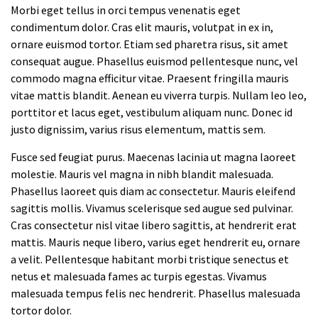
Morbi eget tellus in orci tempus venenatis eget
condimentum dolor. Cras elit mauris, volutpat in ex in,
ornare euismod tortor. Etiam sed pharetra risus, sit amet
consequat augue. Phasellus euismod pellentesque nunc, vel
commodo magna efficitur vitae. Praesent fringilla mauris
vitae mattis blandit. Aenean eu viverra turpis. Nullam leo leo,
porttitor et lacus eget, vestibulum aliquam nunc. Donec id
justo dignissim, varius risus elementum, mattis sem.
Fusce sed feugiat purus. Maecenas lacinia ut magna laoreet
molestie. Mauris vel magna in nibh blandit malesuada.
Phasellus laoreet quis diam ac consectetur. Mauris eleifend
sagittis mollis. Vivamus scelerisque sed augue sed pulvinar.
Cras consectetur nisl vitae libero sagittis, at hendrerit erat
mattis. Mauris neque libero, varius eget hendrerit eu, ornare
a velit. Pellentesque habitant morbi tristique senectus et
netus et malesuada fames ac turpis egestas. Vivamus
malesuada tempus felis nec hendrerit. Phasellus malesuada
tortor dolor.